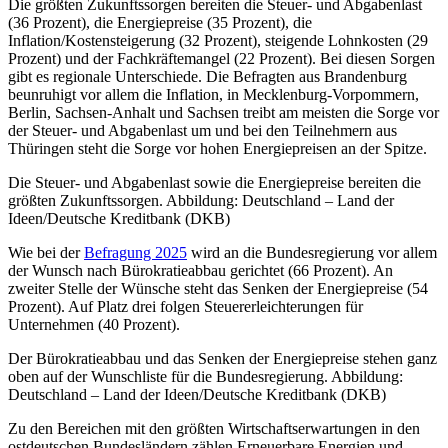
Die größten Zukunftssorgen bereiten die Steuer- und Abgabenlast
(36 Prozent), die Energiepreise (35 Prozent), die
Inflation/Kostensteigerung (32 Prozent), steigende Lohnkosten (29
Prozent) und der Fachkräftemangel (22 Prozent). Bei diesen Sorgen
gibt es regionale Unterschiede. Die Befragten aus Brandenburg
beunruhigt vor allem die Inflation, in Mecklenburg-Vorpommern,
Berlin, Sachsen-Anhalt und Sachsen treibt am meisten die Sorge vor
der Steuer- und Abgabenlast um und bei den Teilnehmern aus
Thüringen steht die Sorge vor hohen Energiepreisen an der Spitze.
Die Steuer- und Abgabenlast sowie die Energiepreise bereiten die
größten Zukunftssorgen. Abbildung: Deutschland – Land der
Ideen/Deutsche Kreditbank (DKB)
Wie bei der
Befragung 2025
wird an die Bundesregierung vor allem
der Wunsch nach Bürokratieabbau gerichtet (66 Prozent). An
zweiter Stelle der Wünsche steht das Senken der Energiepreise (54
Prozent). Auf Platz drei folgen Steuererleichterungen für
Unternehmen (40 Prozent).
Der Bürokratieabbau und das Senken der Energiepreise stehen ganz
oben auf der Wunschliste für die Bundesregierung. Abbildung:
Deutschland – Land der Ideen/Deutsche Kreditbank (DKB)
Zu den Bereichen mit den größten Wirtschaftserwartungen in den
ostdeutschen Bundesländern zählen Erneuerbare Energien und